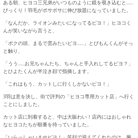
ある朝、ヒヨコ三兄弟がいつものように鏡を覗き込むと……
びっくり！羽毛がボサボサに伸び放題になっていました。
「なんだか、ライオンみたいになってるピヨ！」ヒヨコく
んが笑いながら言うと、
「ボクの頭、まるで雲みたいピヨ……」とぴもんくんがそっ
と触り、
「うう……お兄ちゃんたち、ちゃんと手入れしてるピヨ？」
とひよたくんが半泣き顔で指摘します。
「これはもう、カットしに行くしかないピヨ！」
3羽は意を決し、街で評判の「ヒヨコ専用カット店」へ行く
ことにしました。
カット店に到着すると、中は大賑わい！店内にはおしゃれ
なヒヨコたちが順番を待っていました。
「いらっしゃいませピヨ！」笑顔で迎えてくれたのは、腕