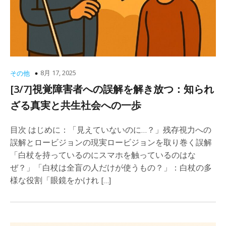
8月 17, 2025
その他
[3/7]視覚障害者への誤解を解き放つ：知られ
ざる真実と共生社会への一歩
目次 はじめに：「見えていないのに…？」残存視力への
誤解とロービジョンの現実ロービジョンを取り巻く誤解
「白杖を持っているのにスマホを触っているのはな
ぜ？」「白杖は全盲の人だけが使うもの？」：白杖の多
様な役割「眼鏡をかけれ […]