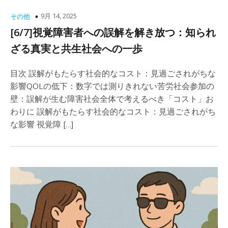
9月 14, 2025
その他
[6/7]視覚障害者への誤解を解き放つ：知られ
ざる真実と共生社会への一歩
目次 誤解がもたらす社会的なコスト：見過ごされがちな
影響QOLの低下：数字では測りきれない苦労社会参加の
壁：誤解が生む障害社会全体で考えるべき「コスト」お
わりに 誤解がもたらす社会的なコスト：見過ごされがち
な影響 視覚障 […]