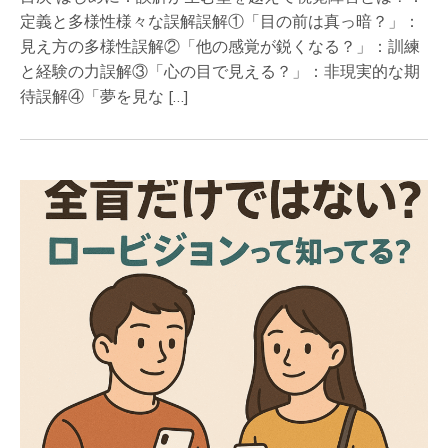
定義と多様性様々な誤解誤解①「目の前は真っ暗？」：
見え方の多様性誤解②「他の感覚が鋭くなる？」：訓練
と経験の力誤解③「心の目で見える？」：非現実的な期
待誤解④「夢を見な […]