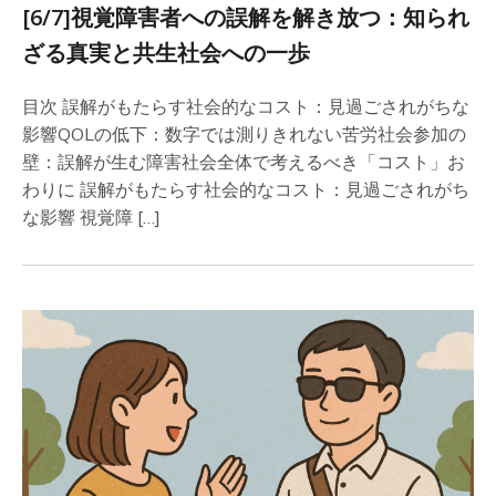
[6/7]視覚障害者への誤解を解き放つ：知られ
ざる真実と共生社会への一歩
目次 誤解がもたらす社会的なコスト：見過ごされがちな
影響QOLの低下：数字では測りきれない苦労社会参加の
壁：誤解が生む障害社会全体で考えるべき「コスト」お
わりに 誤解がもたらす社会的なコスト：見過ごされがち
な影響 視覚障 […]