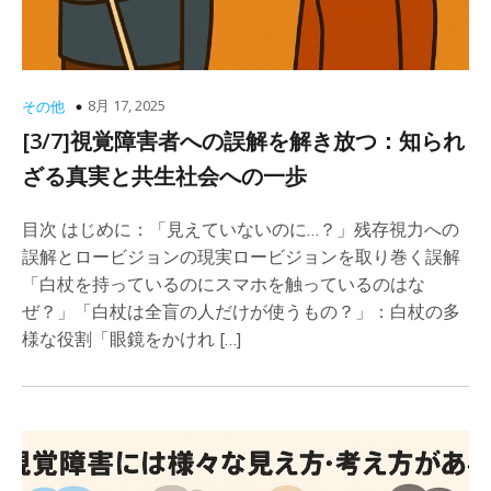
8月 17, 2025
その他
[3/7]視覚障害者への誤解を解き放つ：知られ
ざる真実と共生社会への一歩
目次 はじめに：「見えていないのに…？」残存視力への
誤解とロービジョンの現実ロービジョンを取り巻く誤解
「白杖を持っているのにスマホを触っているのはな
ぜ？」「白杖は全盲の人だけが使うもの？」：白杖の多
様な役割「眼鏡をかけれ […]