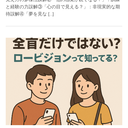
と経験の力誤解③「心の目で見える？」：非現実的な期
待誤解④「夢を見な […]