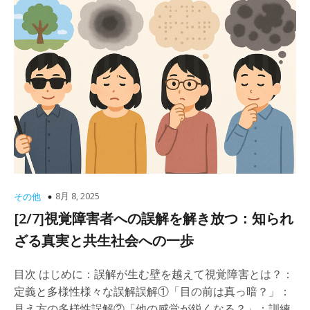
8月 8, 2025
その他
[2/7]視覚障害者への誤解を解き放つ：知られ
ざる真実と共生社会への一歩
目次 はじめに：誤解が生む壁を越えて視覚障害とは？：
定義と多様性様々な誤解誤解①「目の前は真っ暗？」：
見え方の多様性誤解②「他の感覚が鋭くなる？」：訓練