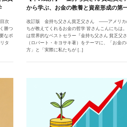
学
から学ぶ、お金の教養と資産形成の第
 目次
改訂版 金持ち父さん貧乏父さん ――アメリカ
く勝つ
ちが教えてくれるお金の哲学 皆さんこんにちは
要なポ
は世界的なベストセラー『金持ち父さん 貧乏父
がリタ
（ロバート・キヨサキ著）をテーマに、「お金の
方」と「実際に私たちが […]