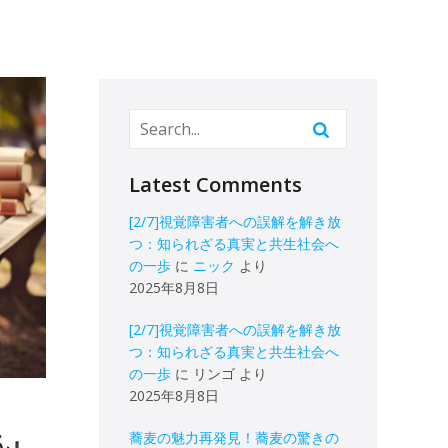
Latest Comments
[2/7]視覚障害者への誤解を解き放
つ：知られざる真実と共生社会へ
の一歩
に
ニック
より
2025年8月8日
[2/7]視覚障害者への誤解を解き放
つ：知られざる真実と共生社会へ
の一歩
に
リンゴ
より
2025年8月8日
蕎麦の魅力再発見！蕎麦の驚きの
ん』