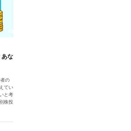
？あな
心者の
えてい
いと考
別株投