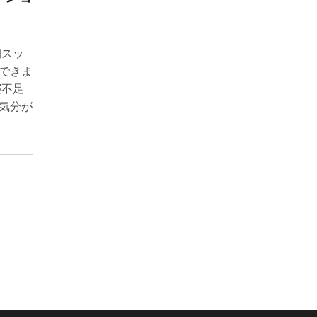
朝スッ
できま
寝不足
気分が