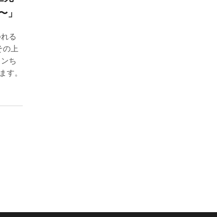
〜」
ゆれる
その上
リンち
ます。