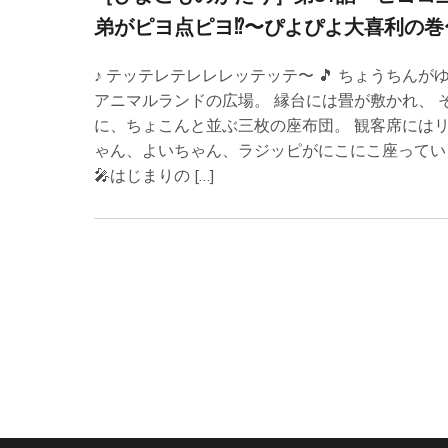
弟がピヨ点ピヨ⁉︎〜ぴよぴよ大喜利の巻
♪ テッテレテレレレッテッテ〜 🎵 ちょうちんが
アニマルランドの広場。 縁台には畳が敷かれ、 
に、ちょこんと並ぶ三枚の座布団。 観客席には
ゃん、よいちゃん、ラジッピがにこにこ座ってい
🎤はじまりの […]