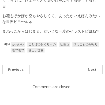
うしろでは、ひよたくんが赤い旗をふって応援してるピ
ヨ！
お花もぽかぽか空もやさしくて、あったかいえほんみたい
な世界ピヨ〜🌼🌿
まねっこからはじまる、だいじな一歩のイラストピヨね💛
Tags:
かわいい
ことばのおくりもの
ヒヨコ
ひよこものがたり
モフモフ
優しい世界
Previous
Next
Comments are closed