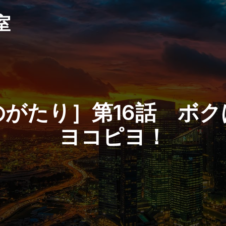
室
がたり］第16話 ボ
ヨコピヨ！