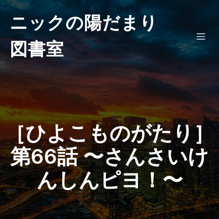
ニックの陽だまり
図書室
［ひよこものがたり］
第66話 〜さんさいけ
んしんピヨ！〜