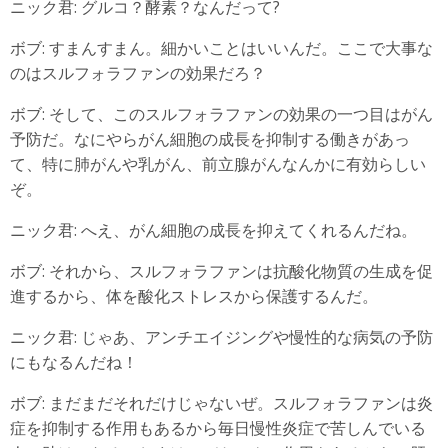
ニック君: グルコ？酵素？なんだって?
ボブ: すまんすまん。細かいことはいいんだ。ここで大事な
のはスルフォラファンの効果だろ？
ボブ: そして、このスルフォラファンの効果の一つ目はがん
予防だ。なにやらがん細胞の成長を抑制する働きがあっ
て、特に肺がんや乳がん、前立腺がんなんかに有効らしい
ぞ。
ニック君: へえ、がん細胞の成長を抑えてくれるんだね。
ボブ: それから、スルフォラファンは抗酸化物質の生成を促
進するから、体を酸化ストレスから保護するんだ。
ニック君: じゃあ、アンチエイジングや慢性的な病気の予防
にもなるんだね！
ボブ: まだまだそれだけじゃないぜ。スルフォラファンは炎
症を抑制する作用もあるから毎日慢性炎症で苦しんでいる