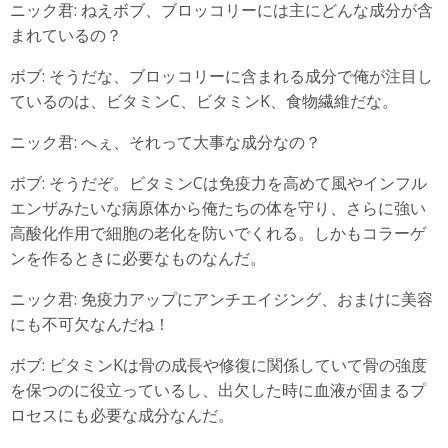
ニック君: ねえボブ、ブロッコリーには主にどんな成分が含
まれているの？
ボブ: そうだな、ブロッコリーに含まれる成分で俺が注目し
ているのは、ビタミンC、ビタミンK、食物繊維だな。
ニック君: へぇ、それって大事な成分なの？
ボブ: そうだぞ。ビタミンCは免疫力を高めて風やインフル
エンザみたいな病原体から俺たちの体を守り、さらに強い
高酸化作用で細胞の老化を防いでくれる。しかもコラーゲ
ンを作るときに必要なものなんだ。
ニック君: 免疫力アップにアンチエイジング、おまけに美容
にも不可欠なんだね！
ボブ: ビタミンKは骨の成長や修復に関係していて骨の強度
を保つのに役立っているし、出欠した時に血液が固まるプ
ロセスにも必要な成分なんだ。